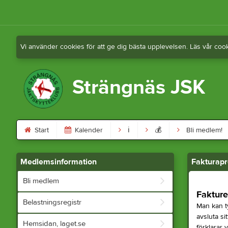
Vi använder cookies för att ge dig bästa upplevelsen. Läs vår coo
Strängnäs JSK
Start
Kalender
ℹ︎
💰
Bli medlem!
Medlemsinformation
Fakturap
Bli medlem
Fakture
Belastningsregistr
Man kan ty
avsluta si
Hemsidan, laget.se
förklarar