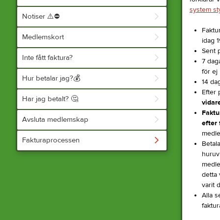
system st
Notiser ⚠️⛔️
Faktur
Medlemskort
idag 1
Sent 
Inte fått faktura?
7 dag
för ej
Hur betalar jag?💰
14 da
Efter 
Har jag betalt? 🤔
vidare
Faktu
Avsluta medlemskap
efter
medle
Fakturaprocessen
Betal
huruv
medlem
detta 
varit
Alla s
faktur