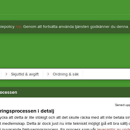
kiepolicy
här
. Genom att fortsätta använda tjänsten godkänner du denna.
Skjuttid & avgift
Ordning & säk
rocessen
Senast up
ringsprocessen i detalj
cka att detta är lite stökigt och att det skulle räcka med att inte betala sin
tt medlemskap. Detta är dock just nu inte tekniskt möjligt (på ett bra sätt
 vi nuvarande faktureringsprocess. En process som vår
leverantör av und