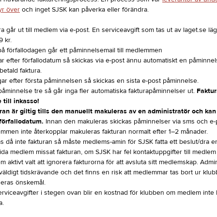
yr över
och inget SJSK kan påverka eller förändra.
a går ut till medlem via e-post. En serviceavgift som tas ut av laget.se l
9 kr.
på förfallodagen går ett påminnelsemail till medlemmen
ar efter förfallodatum så skickas via e-post ännu automatiskt en påminnel
 betald faktura.
gar efter första påminnelsen så skickas en sista e-post påminnelse.
påminnelse tre så går inga fler automatiska fakturapåminnelser ut.
Faktur
 till inkasso!
ran är giltig tills den manuellt makuleras av en administratör och ka
 förfallodatum.
Innan den makuleras skickas påminnelser via sms och e-
mmen inte återkopplar makuleras fakturan normalt efter 1–2 månader.
as då inte fakturan så måste medlems-amin för SJSK fatta ett beslut/dra e
ida medlem missat fakturan, om SJSK har fel kontaktuppgifter till medlem
 aktivt valt att ignorera fakturorna för att avsluta sitt medlemskap. Admini
väldigt tidskrävande och det finns en risk att medlemmar tas bort ur klub
 deras önskemål.
erviceavgifter i stegen ovan blir en kostnad för klubben om medlem inte 
a.