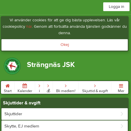
Logga in
Vi använder cookies för att ge dig bästa upplevelsen. Läs vår
cookiepolicy
här
. Genom att fortsätta använda tjänsten godkänner du
denna.
Okej
Strängnäs JSK
Start
Kalender
ℹ︎
💰
Bli medlem!
Skjuttid & avgift
Mer
Skjuttider & avgift
Skjuttider
Skytte, EJ medlem