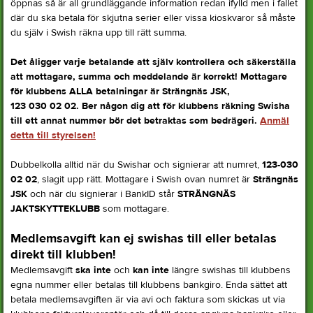
öppnas så är all grundläggande information redan ifylld men i fallet
där du ska betala för skjutna serier eller vissa kioskvaror så måste
du själv i Swish räkna upp till rätt summa.
Det åligger varje betalande att själv kontrollera och säkerställa
att mottagare, summa och meddelande är korrekt! Mottagare
för klubbens ALLA betalningar är Strängnäs JSK,
123 030 02 02. Ber någon dig att för klubbens räkning Swisha
till ett annat nummer bör det betraktas som bedrägeri.
Anmäl
detta till styrelsen!
Dubbelkolla alltid när du Swishar och signierar att numret,
123-030
02 02
, slagit upp rätt. Mottagare i Swish ovan numret är
Strängnäs
JSK
och när du signierar i BankID står
STRÄNGNÄS
JAKTSKYTTEKLUBB
som mottagare.
Medlemsavgift kan ej swishas till eller betalas
direkt till klubben!
Medlemsavgift
ska inte
och
kan inte
längre swishas till klubbens
egna nummer eller betalas till klubbens bankgiro. Enda sättet att
betala medlemsavgiften är via avi och faktura som skickas ut via