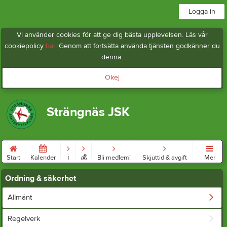
Logga in
Vi använder cookies för att ge dig bästa upplevelsen. Läs vår
cookiepolicy
här
. Genom att fortsätta använda tjänsten godkänner du
denna.
Okej
Strängnäs JSK
Start
Kalender
ℹ︎
💰
Bli medlem!
Skjuttid & avgift
Mer
Ordning & säkerhet
Allmänt
Regelverk